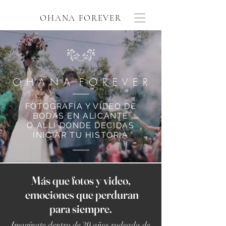
OHANA FOREVER
O H A N A F O R E V E R
FOTOGRAFÍA Y VÍDEO DE
BODAS EN ALICANTE
O ALLÍ DONDE DECIDAS
INICIAR TU HISTORIA
Más que fotos y video,
emociones que perduran
para siempre.
Imagínate dentro de 20 años rodeada de